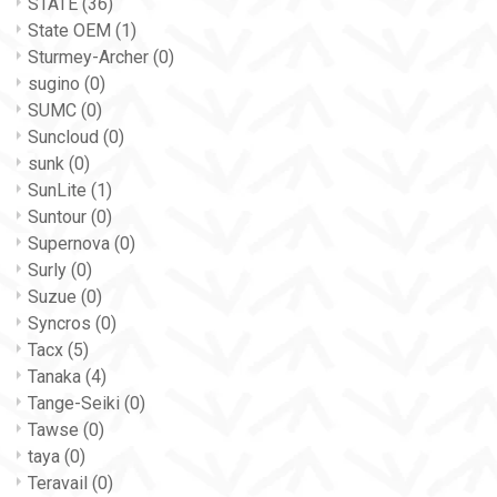
STATE
(36)
State OEM
(1)
Sturmey-Archer
(0)
sugino
(0)
SUMC
(0)
Suncloud
(0)
sunk
(0)
SunLite
(1)
Suntour
(0)
Supernova
(0)
Surly
(0)
Suzue
(0)
Syncros
(0)
Tacx
(5)
Tanaka
(4)
Tange-Seiki
(0)
Tawse
(0)
taya
(0)
Teravail
(0)